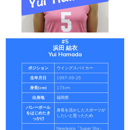
#5
浜田 結衣
Yui Hamada
ポジション
ウイングスパイカー
生年月日
1997-09-25
身長(cm)
173cm
出身地
福岡県
バレーボール
身長を活かしたスポーツが
をはじめたき
したいと思ったため
っかけ
NewJeans「Super Shy」